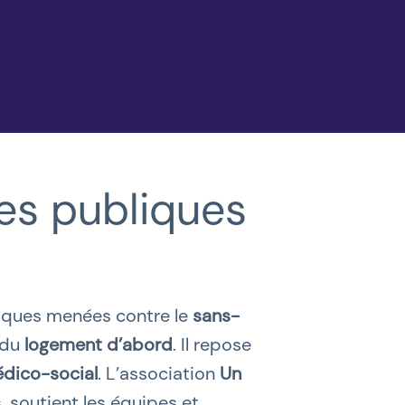
es publiques
liques menées contre le
sans-
e du
logement d’abord
. Il repose
dico-social
. L’association
Un
s, soutient les équipes et