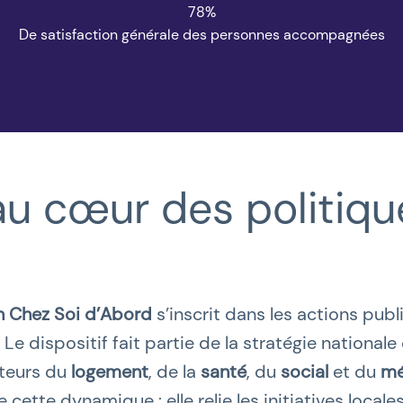
78%
De satisfaction générale des personnes accompagnées
 au
cœur
des politiqu
n Chez Soi d’Abord
s’inscrit dans les actions pub
. Le dispositif fait partie de la stratégie national
acteurs du
logement
, de la
santé
, du
social
et du
mé
e cette dynamique : elle relie les initiatives locale