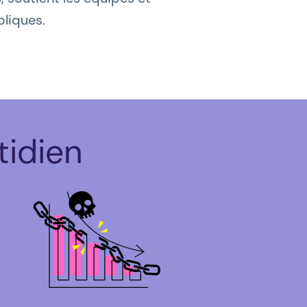
bliques.
idien